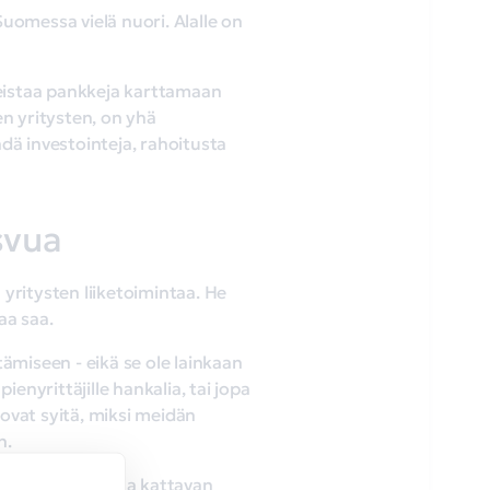
omessa vielä nuori. Alalle on
eistaa pankkeja karttamaan
en yritysten, on yhä
dä investointeja, rahoitusta
svua
yritysten liiketoimintaa. He
aa saa.
ämiseen - eikä se ole lainkaan
enyrittäjille hankalia, tai jopa
vat syitä, miksi meidän
n.
ahoitus tekee aina kattavan