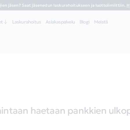
ien jäsen? Saat jäsenedun laskurahoitukseen ja luottolimiittiin.
H
et ↓
Laskurahoitus
Asiakaspalvelu
Blogi
Meistä
mintaan haetaan pankkien ulkop