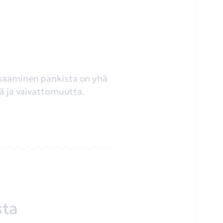
 saaminen pankista on yhä
öä ja vaivattomuutta.
sta