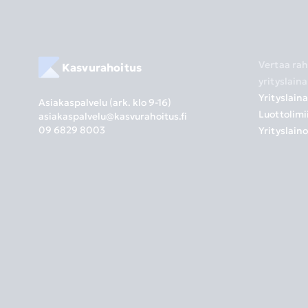
Vertaa rah
Kasvurahoitus
yrityslaina
Yrityslain
Asiakaspalvelu (ark. klo 9-16)
Luottolimii
asiakaspalvelu@kasvurahoitus.fi
09 6829 8003
Yrityslain