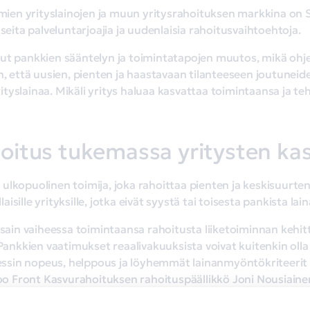
en yrityslainojen ja muun yritysrahoituksen markkina on Su
seita palveluntarjoajia ja uudenlaisia rahoitusvaihtoehtoja.
nut pankkien sääntelyn ja toimintatapojen muutos, mikä ohj
n, että uusien, pienten ja haastavaan tilanteeseen joutuneid
yslainaa. Mikäli yritys haluaa kasvattaa toimintaansa ja teh
oitus tukemassa yritysten ka
lkopuolinen toimija, joka rahoittaa pienten ja keskisuurten 
sille yrityksille, jotka eivät syystä tai toisesta pankista lain
ssain vaiheessa toimintaansa rahoitusta liiketoiminnan kehitt
Pankkien vaatimukset reaalivakuuksista voivat kuitenkin olla pi
sin nopeus, helppous ja löyhemmät lainanmyöntökriteerit o
 Front Kasvurahoituksen rahoituspäällikkö Joni Nousiaine
lapäisissä maksuvaikeuksissa olevia yrityksiä, Front Kasvur