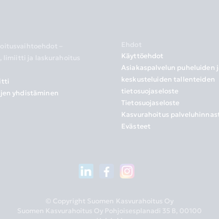
Ehdot
oitusvaihtoehdot –
Käyttöehdot
, limiitti ja laskurahoitus
Asiakaspalvelun puheluiden j
a
keskusteluiden tallenteiden
tti
tietosuojaseloste
ojen yhdistäminen
Tietosuojaseloste
Kasvurahoitus palveluhinnas
Evästeet
© Copyright Suomen Kasvurahoitus Oy
Suomen Kasvurahoitus Oy Pohjoisesplanadi 35 B, 00100