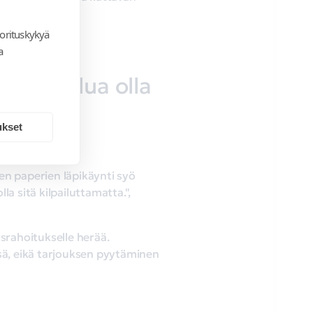
orituskykyä
a
 se hullua olla
ukset
en paperien läpikäynti syö
a sitä kilpailuttamatta.",
tysrahoitukselle herää.
sä, eikä tarjouksen pyytäminen