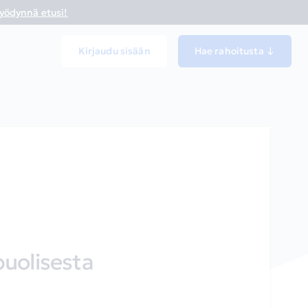
yödynnä etusi!
Kirjaudu sisään
Hae rahoitusta ↓
uolisesta