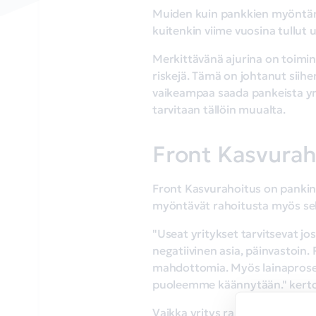
Muiden kuin pankkien myöntämi
kuitenkin viime vuosina tullut u
Merkittävänä ajurina on toimi
riskejä. Tämä on johtanut siihe
vaikeampaa saada pankeista yrit
tarvitaan tällöin muualta.
Front Kasvurah
Front Kasvurahoitus on pankin u
myöntävät rahoitusta myös sellai
"Useat yritykset tarvitsevat jo
negatiivinen asia, päinvastoin. 
mahdottomia. Myös lainaproses
puoleemme käännytään." kertoo
Vaikka yritys rahoittaa myös ti