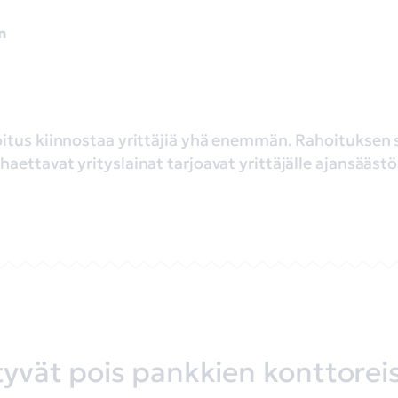
n
itus kiinnostaa yrittäjiä yhä enemmän. Rahoituksen
ettavat yrityslainat tarjoavat yrittäjälle ajansääst
irtyvät pois pankkien konttorei