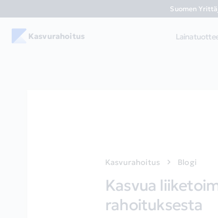
Suomen Yrittäj
Kasvurahoitus
Lainatuotte
Kasvurahoitus
Blogi
Kasvua liiketoi
rahoituksesta