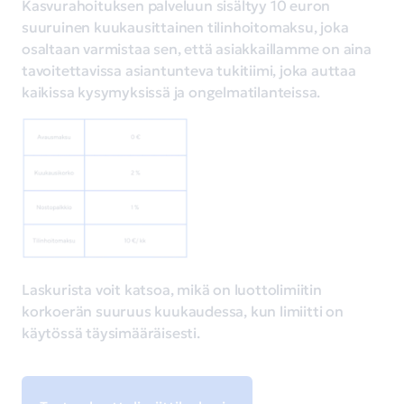
Kasvurahoituksen palveluun sisältyy 10 euron
suuruinen kuukausittainen tilinhoitomaksu, joka
osaltaan varmistaa sen, että asiakkaillamme on aina
tavoitettavissa asiantunteva tukitiimi, joka auttaa
kaikissa kysymyksissä ja ongelmatilanteissa.
Laskurista voit katsoa, mikä on luottolimiitin
korkoerän suuruus kuukaudessa, kun limiitti on
käytössä täysimääräisesti.