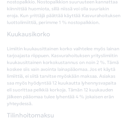
nostopalkkio. Nostopalkkion suuruuteen kannattaa
kiinnittää huomiota, sillä niissä voi olla suuriakin
eroja. Kun yrittäjä päättää käyttää Kasvurahoituksen
luottolimiittiä, perimme 1 % nostopalkkion.
Kuukausikorko
Limiitin kuukausittainen korko vaihtelee myös lainan
tarjoajasta riippuen. Kasvurahoituksen yrityslimiitin
kuukausittainen korkokustannus on noin 2 %. Tämä
koskee siis vain avointa lainapääomaa. Jos et käytä
limiittiä, ei siitä tarvitse myöskään maksaa. Asiakas
saa myös hyödyntää 12 kuukautta lyhennysvapaita
eli suorittaa pelkkiä korkoja. Tämän 12 kuukauden
jälkeen pääomaa tulee lyhentää 4 % jokaisen erän
yhteydessä.
Tilinhoitomaksu