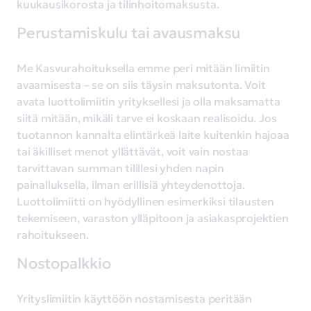
kuukausikorosta ja tilinhoitomaksusta.
Perustamiskulu tai avausmaksu
Me Kasvurahoituksella emme peri mitään limiitin
avaamisesta – se on siis täysin maksutonta. Voit
avata luottolimiitin yrityksellesi ja olla maksamatta
siitä mitään, mikäli tarve ei koskaan realisoidu. Jos
tuotannon kannalta elintärkeä laite kuitenkin hajoaa
tai äkilliset menot yllättävät, voit vain nostaa
tarvittavan summan tilillesi yhden napin
painalluksella, ilman erillisiä yhteydenottoja.
Luottolimiitti on hyödyllinen esimerkiksi tilausten
tekemiseen, varaston ylläpitoon ja asiakasprojektien
rahoitukseen.
Nostopalkkio
Yrityslimiitin käyttöön nostamisesta peritään