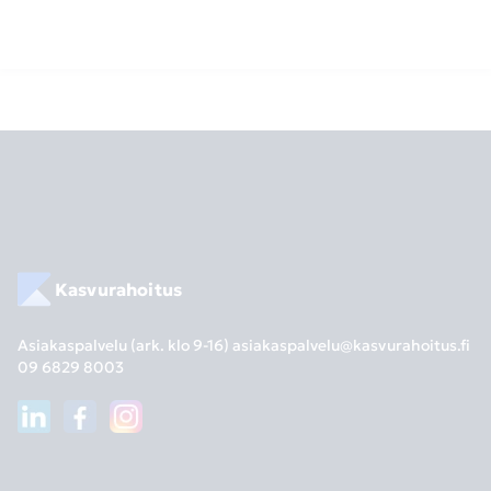
Kasvurahoitus
Asiakaspalvelu (ark. klo 9-16)
asiakaspalvelu@kasvurahoitus.fi
09 6829 8003