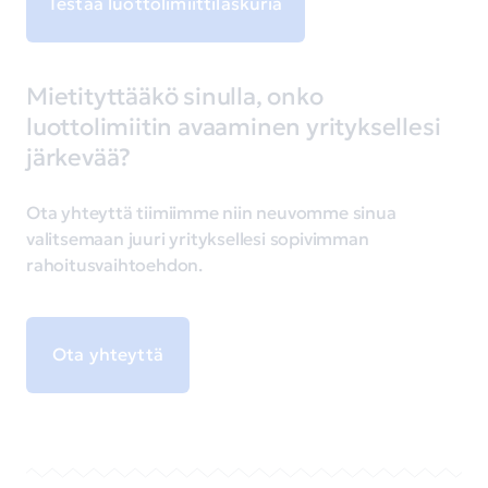
Testaa luottolimiittilaskuria
Mietityttääkö sinulla, onko
luottolimiitin avaaminen yrityksellesi
järkevää?
Ota yhteyttä tiimiimme niin neuvomme sinua
valitsemaan juuri yrityksellesi sopivimman
rahoitusvaihtoehdon.
Ota yhteyttä