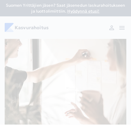
Suomen Yrittäjien jäsen? Saat jäsenedun laskurahoitukseen
ja luottolimiittiin.
Hyödynnä etusi!
Kasvurahoitus