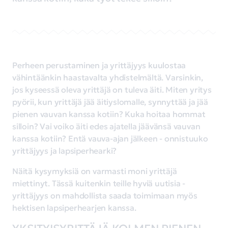
Perheen perustaminen ja yrittäjyys kuulostaa
vähintäänkin haastavalta yhdistelmältä. Varsinkin,
jos kyseessä oleva yrittäjä on tuleva äiti. Miten yritys
pyörii, kun yrittäjä jää äitiyslomalle, synnyttää ja jää
pienen vauvan kanssa kotiin? Kuka hoitaa hommat
silloin? Vai voiko äiti edes ajatella jäävänsä vauvan
kanssa kotiin? Entä vauva-ajan jälkeen - onnistuuko
yrittäjyys ja lapsiperhearki?
Näitä kysymyksiä on varmasti moni yrittäjä
miettinyt. Tässä kuitenkin teille hyviä uutisia -
yrittäjyys on mahdollista saada toimimaan myös
hektisen lapsiperhearjen kanssa.