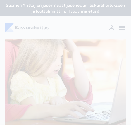
Suomen Yrittäjien jäsen? Saat jäsenedun laskurahoitukseen
ja luottolimiittiin.
Hyödynnä etusi!
Kasvurahoitus