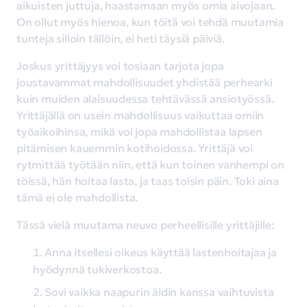
aikuisten juttuja, haastamaan myös omia aivojaan.
On ollut myös hienoa, kun töitä voi tehdä muutamia
tunteja silloin tällöin, ei heti täysiä päiviä.
Joskus yrittäjyys voi tosiaan tarjota jopa
joustavammat mahdollisuudet yhdistää perhearki
kuin muiden alaisuudessa tehtävässä ansiotyössä.
Yrittäjällä on usein mahdollisuus vaikuttaa omiin
työaikoihinsa, mikä voi jopa mahdollistaa lapsen
pitämisen kauemmin kotihoidossa. Yrittäjä voi
rytmittää työtään niin, että kun toinen vanhempi on
töissä, hän hoitaa lasta, ja taas toisin päin. Toki aina
tämä ei ole mahdollista.
Tässä vielä muutama neuvo perheellisille yrittäjille:
Anna itsellesi oikeus käyttää lastenhoitajaa ja
hyödynnä tukiverkostoa.
Sovi vaikka naapurin äidin kanssa vaihtuvista