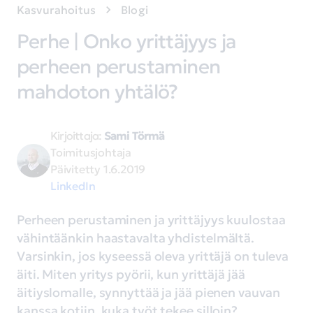
Kasvurahoitus
Blogi
Perhe | Onko yrittäjyys ja
perheen perustaminen
mahdoton yhtälö?
Kirjoittaja:
Sami Törmä
Toimitusjohtaja
Päivitetty
1.6.2019
LinkedIn
Perheen perustaminen ja yrittäjyys kuulostaa
vähintäänkin haastavalta yhdistelmältä.
Varsinkin, jos kyseessä oleva yrittäjä on tuleva
äiti. Miten yritys pyörii, kun yrittäjä jää
äitiyslomalle, synnyttää ja jää pienen vauvan
kanssa kotiin, kuka työt tekee silloin?