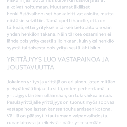
Pikku hiljaa luottamus kuitenkin kasvoi ja asiat
alkoivat hoitumaan. Muutamat äkilliset
henkilöstövaihdokset hankaloittivat asioita, mutta
niistäkin selvittiin. Tämä opetti hänelle, että on
tärkeää, ettei yritykselle tärkeä tietotaito ole vain
yhden henkilön takana. Näin tärkeä osaaminen ei
lähde pois yrityksestä silloinkaan, kuin yksi henkilö
syystä tai toisesta pois yrityksestä lähtisikin.
YRITTÄJYYS LUO VASTAPAINOA JA
JOUSTAVUUTTA
Jokainen yritys ja yrittäjä on erilainen, joten mitään
yleispätevää linjausta siitä, miten perhe-elämä ja
yrittäjyys lähtee rullaamaan, on toki vaikea antaa.
Pesulayrittäjälle yrittäjyys on tuonut myös sopivaa
vastapainoa lasten kanssa touhuamiseen kotona.
Välillä on päässyt irtautumaan vaipanvaihdosta,
ruoanlaitosta ja leikeistä - päässyt tekemään