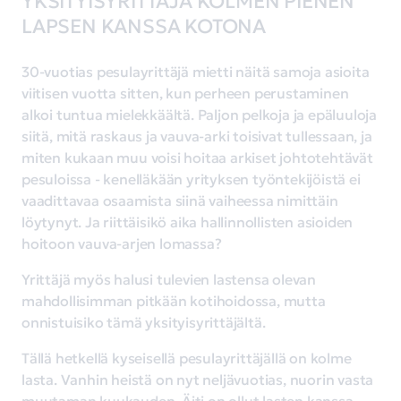
YKSITYISYRITTÄJÄ KOLMEN PIENEN
LAPSEN KANSSA KOTONA
30-vuotias pesulayrittäjä mietti näitä samoja asioita
viitisen vuotta sitten, kun perheen perustaminen
alkoi tuntua mielekkäältä. Paljon pelkoja ja epäluuloja
siitä, mitä raskaus ja vauva-arki toisivat tullessaan, ja
miten kukaan muu voisi hoitaa arkiset johtotehtävät
pesuloissa - kenelläkään yrityksen työntekijöistä ei
vaadittavaa osaamista siinä vaiheessa nimittäin
löytynyt. Ja riittäisikö aika hallinnollisten asioiden
hoitoon vauva-arjen lomassa?
Yrittäjä myös halusi tulevien lastensa olevan
mahdollisimman pitkään kotihoidossa, mutta
onnistuisiko tämä yksityisyrittäjältä.
Tällä hetkellä kyseisellä pesulayrittäjällä on kolme
lasta. Vanhin heistä on nyt neljävuotias, nuorin vasta