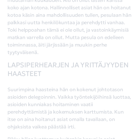
muutaman kuukauden. Äiti on ollut lasten kanssa
koko ajan kotona. Hallinnolliset asiat hän on hoitanut
kotoa käsin aina mahdollisuuden tullen, pesulaan hän
palkkasi uutta henkilökuntaa ja perehdytti vanhaa.
Toki helppoahan tämä ei ole ollut, ja vastoinkäymisiä
matkan varrella on ollut. Mutta pesula on edelleen
toiminnassa, äiti järjissään ja muukin perhe
tyytyväisenä.
LAPSIPERHEARJEN JA YRITTÄJYYDEN
HAASTEET
Suurimpina haasteina hän on kokenut johtotason
asioiden delegoinnin. Vaikka työntekijöihinsä luottaa,
asioiden kunniakas hoitaminen vaatii
perehdyttämistä ja kokemuksen karttumista. Kun
itse on aina hoitanut asiat omalla tavallaan, on
ohjaksista vaikea päästää irti.