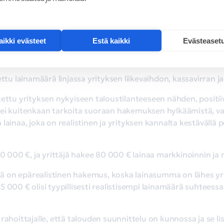
ja perusteltu, rahoittaja pystyy arvioimaan tilanteesi pare
 kasvaa merkittävästi.
kaikki evästeet
Estä kaikki
Evästeaset
ealistisesti yrityksen maksuk
ettu lainamäärä linjassa yrityksen liikevaihdon, kassavirran
ettu yrityksen nykyiseen taloustilanteeseen nähden, positiiv
ei kuitenkaan tarkoita suoraan hakemuksen hylkäämistä, vaan
ainaa, joka on realistinen ja yrityksen kannalta kestävällä p
120 000 €, ja yrittäjä hakee 80 000 € lainaa markkinoinnin j
 on epärealistinen hakemus, koska lainasumma on lähes yri
 000 € olisi tyypillisesti realistisempi lainamäärä suhteess
rahoittajalle, että talouden suunnittelu on kunnossa ja se l