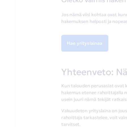
Oletko valmis hakem
Jos nämä viisi kohtaa ovat kunno
hakemuksen helposti ja nopeas
Hae yrityslainaa
Yhteenveto: Nä
Kun talouden perusasiat ovat ku
hakemus etenee rahoittajalla n
usein juuri nämä tekijät ratka
Vakuudeton yrityslaina on jous
rahoittaja tarkastelee, voit val
tarvitset.