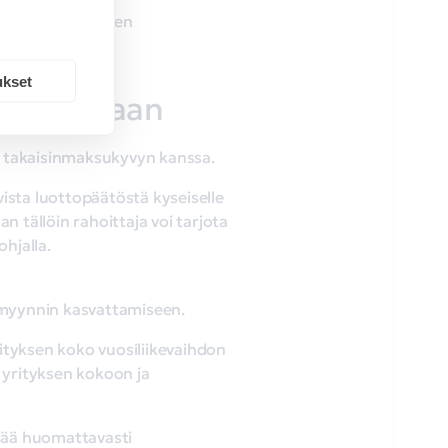
mmin ja myönteisen
ukset
yvyn mukaan
 ja takaisinmaksukyvyn kanssa.
ista luottopäätöstä kyseiselle
 tällöin rahoittaja voi tarjota
ohjalla.
a myynnin kasvattamiseen.
tyksen koko vuosiliikevaihdon
a yrityksen kokoon ja
isää huomattavasti