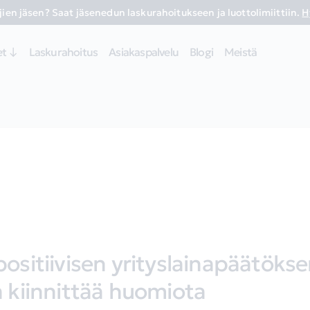
ien jäsen? Saat jäsenedun laskurahoitukseen ja luottolimiittiin.
H
et ↓
Laskurahoitus
Asiakaspalvelu
Blogi
Meistä
ositiivisen yrityslainapäätöksen
a kiinnittää huomiota