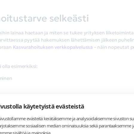
hoitustarve selkeästi
hin lainaa haetaan ja miten se tukee yrityksen liiketoiminta
 tarvittaessa pyytää hakemuksen lähettämisen jälkeen puheli
uoraan
Kasvurahoituksen verkkopalvelussa
– näin nopeutat p
 olla esimerkiksi:
minen
ivustolla käytetyistä evästeistä
vustollamme evästeitä kerätäksemme ja analysoidaksemme sivuston su
inen
 tarjotaksemme sosiaalisen median ominaisuuksia sekä parantaaksemme j
 kasvattaminen
semme sisältöä ja mainoksia.