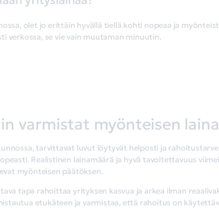
aan yrityslainaa?
ssa, olet jo erittäin hyvällä tiellä kohti nopeaa ja myönteist
ti verkossa, se vie vain muutaman minuutin.
in varmistat myönteisen lain
nnossa, tarvittavat luvut löytyvät helposti ja rahoitustarve
opeasti. Realistinen lainamäärä ja hyvä tavoitettavuus viime
isevat myönteisen päätöksen.
tava tapa rahoittaa yrityksen kasvua ja arkea ilman reaaliva
mistautua etukäteen ja varmistaa, että rahoitus on käytettävis