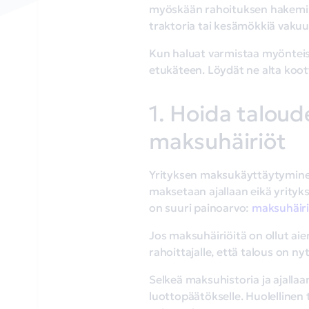
myöskään rahoituksen hakemi
traktoria tai kesämökkiä vakuu
Kun haluat varmistaa myönteis
etukäteen. Löydät ne alta koott
1. Hoida taloud
maksuhäiriöt
Yrityksen maksukäyttäytyminen 
maksetaan ajallaan eikä yrityks
on suuri painoarvo:
maksuhäir
Jos maksuhäiriöitä on ollut ai
rahoittajalle, että talous on nyt
Selkeä maksuhistoria ja ajallaa
luottopäätökselle. Huolellinen