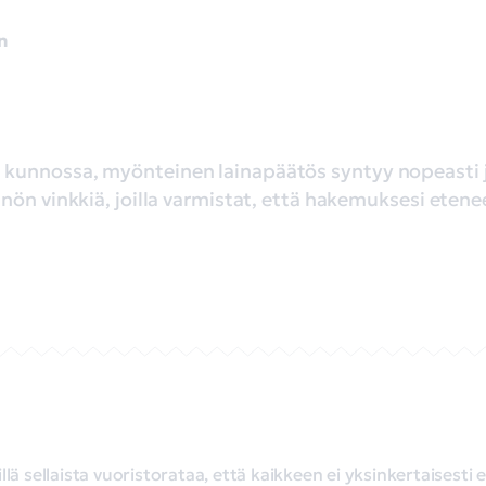
n
unnossa, myönteinen lainapäätös syntyy nopeasti ja
nön vinkkiä, joilla varmistat, että hakemuksesi eten
lä sellaista vuoristorataa, että kaikkeen ei yksinkertaisesti e