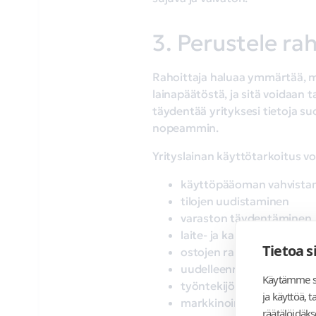
3. Perustele ra
Rahoittaja haluaa ymmärtää, mi
lainapäätöstä, ja sitä voidaan
täydentää yrityksesi tietoja s
nopeammin.
Yrityslainan käyttötarkoitus voi
käyttöpääoman vahvista
tilojen uudistaminen
varaston täydentäminen
laite- ja kalustohankinnat
Tietoa s
ostojen rahoittaminen
uudelleenrahoitus
Käytämme si
työntekijöiden palkkaam
ja käyttöä,
markkinointi ja myynnin
räätälöidäk