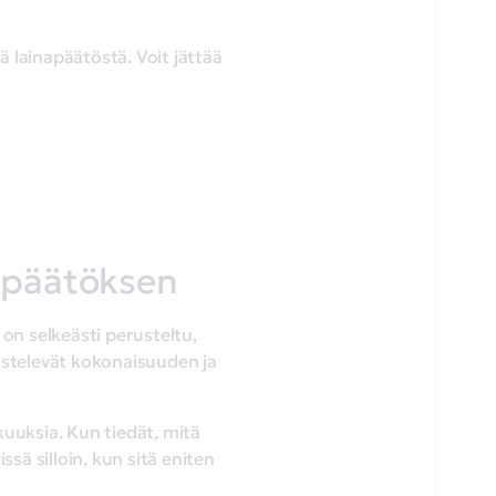
ä lainapäätöstä. Voit jättää
apäätöksen
 on selkeästi perusteltu,
istelevät kokonaisuuden ja
kuuksia. Kun tiedät, mitä
sä silloin, kun sitä eniten