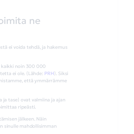
toimita ne
östä ei voida tehdä, ja hakemus
i kaikki noin 300 000
tetta ei ole. (Lähde:
PRH
). Siksi
n varmistamme, että ymmärrämme
 ja tase) ovat valmiina ja ajan
imittaa ripeästi.
ämisen jälkeen. Näin
n sinulle mahdollisimman