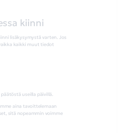
essa kiinni
iinni lisäkysymystä varten. Jos
vaikka kaikki muut tiedot
ätöstä useilla päivillä.
pyrimme aina tavoittelemaan
kset, sitä nopeammin voimme