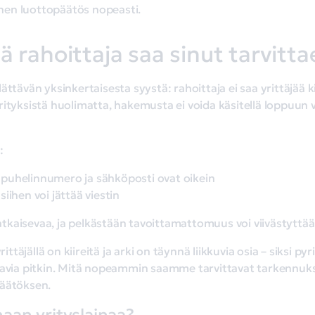
nen luottopäätös nopeasti.
ä rahoittaja saa sinut tarvitta
ättävän yksinkertaisesta syystä: rahoittaja ei saa yrittäjää k
rityksistä huolimatta, hakemusta ei voida käsitellä loppuun 
:
puhelinnumero ja sähköposti ovat oikein
iihen voi jättää viestin
aisevaa, ja pelkästään tavoittamattomuus voi viivästyttää pä
täjällä on kiireitä ja arki on täynnä liikkuvia osia – siksi 
anavia pitkin. Mitä nopeammin saamme tarvittavat tarkennu
päätöksen.