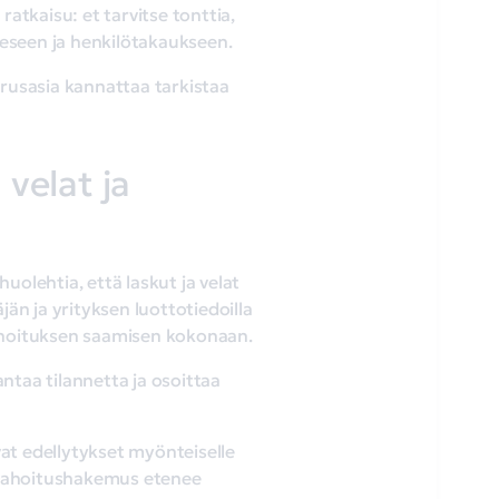
atkaisu: et tarvitse tonttia,
eeseen ja henkilötakaukseen.
usasia kannattaa tarkistaa
velat ja
olehtia, että laskut ja velat
än ja yrityksen luottotiedoilla
ahoituksen saamisen kokonaan.
taa tilannetta ja osoittaa
vat edellytykset myönteiselle
ä rahoitushakemus etenee