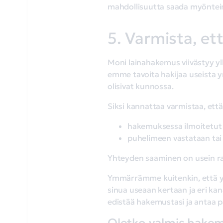
mahdollisuutta saada myöntei
5. Varmista, ett
Moni lainahakemus viivästyy yll
emme tavoita hakijaa useista y
olisivat kunnossa.
Siksi kannattaa varmistaa, että
hakemuksessa ilmoitetut 
puhelimeen vastataan tai s
Yhteyden saaminen on usein ratk
Ymmärrämme kuitenkin, että yrit
sinua useaan kertaan ja eri k
edistää hakemustasi ja antaa 