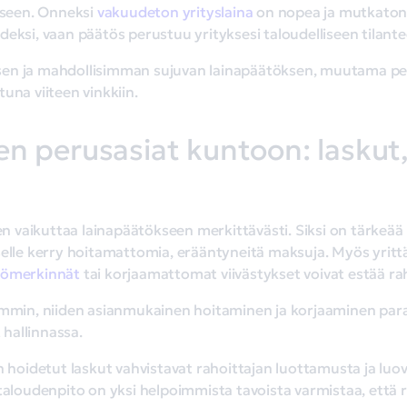
seen. Onneksi
vakuudeton yrityslaina
on nopea ja mutkaton r
deksi, vaan päätös perustuu yrityksesi taloudelliseen tilant
en ja mahdollisimman sujuvan lainapäätöksen, muutama per
una viiteen vinkkiin.
en perusasiat kuntoon: laskut, 
vaikuttaa lainapäätökseen merkittävästi. Siksi on tärkeää hu
elle kerry hoitamattomia, erääntyneitä maksuja. Myös yrittäj
iömerkinnät
tai korjaamattomat viivästykset voivat estää r
emmin, niiden asianmukainen hoitaminen ja korjaaminen paran
 hallinnassa.
n hoidetut laskut vahvistavat rahoittajan luottamusta ja luo
 taloudenpito on yksi helpoimmista tavoista varmistaa, ett