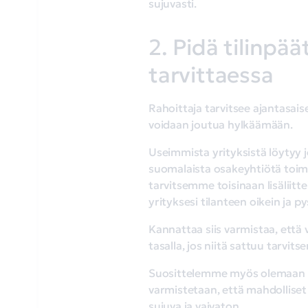
sujuvasti.
2. Pidä tilinpää
tarvittaessa
Rahoittaja tarvitsee ajantasais
voidaan joutua hylkäämään.
Useimmista yrityksistä löytyy j
suomalaista osakeyhtiötä toimit
tarvitsemme toisinaan lisäliit
yrityksesi tilanteen oikein ja
Kannattaa siis varmistaa, että v
tasalla, jos niitä sattuu tarvi
Suosittelemme myös olemaan ta
varmistetaan, että mahdolliset
sujuva ja vaivaton.