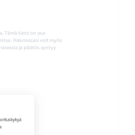
a. Tämä tieto on osa
mitse. Halutessasi voit myös
rosessia ja päätös syntyy
orituskykyä
a