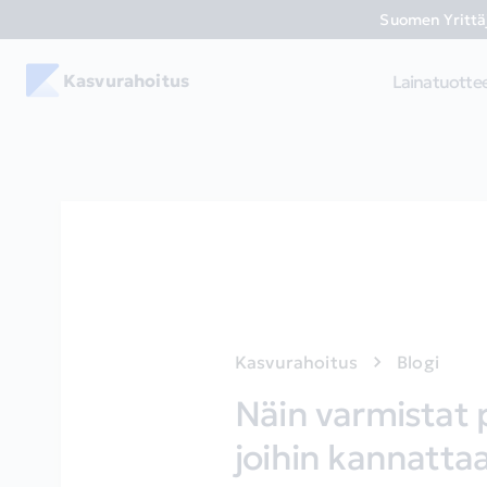
Suomen Yrittäj
Kasvurahoitus
Lainatuotte
Kasvurahoitus
Blogi
Näin varmistat p
joihin kannatta