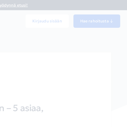
yödynnä etusi!
Kirjaudu sisään
Hae rahoitusta ↓
 – 5 asiaa,