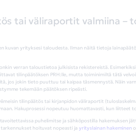
tös tai väliraportit valmiina – 
en kuvan yrityksesi taloudesta. Ilman näitä tietoja lainapäät
onkin verran taloustietoa julkisista rekistereistä. Esimerkiks
tavat tilinpäätöksen PRH:lle, mutta toiminimiltä tätä velvoi
teitä, jos jokin tieto puuttuu tai kaipaa täsmennystä. Näi
 pystymme tekemään päätöksen ripeästi.
iimeisin tilinpäätös tai kirjanpidon väliraportit (tuloslaskelma
tsemaan. Hakuprosessi nopeutuu huomattavasti, kun liitteet to
voitettavissa puhelimitse ja sähköpostilla hakemuksen jätt
 tarkennukset hoituvat nopeasti ja
yrityslainan hakeminen
o