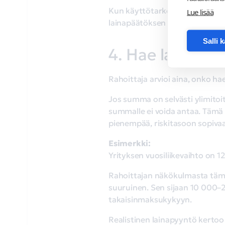
Kun käyttötarkoitus on selkeä 
Lue lisää
lainapäätöksen todennäköisyys
Salli 
4. Hae lainaa r
Rahoittaja arvioi aina, onko ha
Jos summa on selvästi ylimitoit
summalle ei voida antaa. Tämä 
pienempää, riskitasoon sopivaa l
Esimerkki:
Yrityksen vuosiliikevaihto on 
Rahoittajan näkökulmasta tämä
suuruinen. Sen sijaan 10 000–25
takaisinmaksukykyyn.
Realistinen lainapyyntö kertoo 